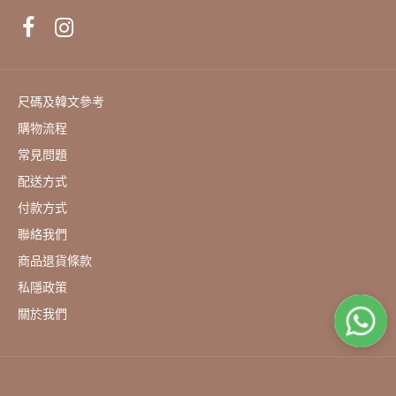
尺碼及韓文參考
購物流程
常見問題
配送方式
付款方式
聯絡我們
商品退貨條款
私隱政策
蟲草大王 元祖破壁靈芝孢子 一盒 (60粒裝) ㅣ 滋補強身必備
關於我們
之選
HK$198