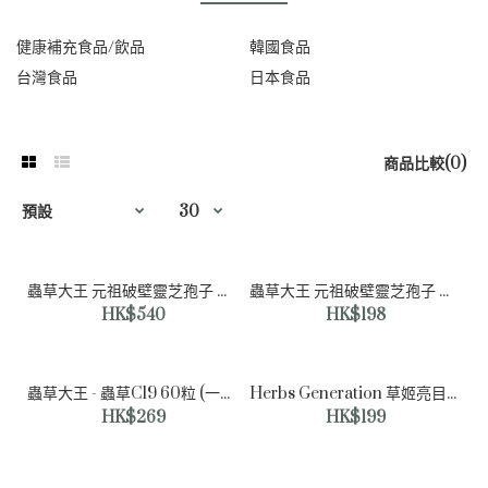
健康補充食品/飲品
韓國食品
台灣食品
日本食品
商品比較(0)
蟲草大王 元祖破壁靈芝孢子 三盒 ㅣ送價值$60試用裝1樽10粒ㅣ滋補強身必備之選
蟲草大王 元祖破壁靈芝孢子 一盒 (60粒裝) ㅣ 滋補強身必備之選
HK$540
HK$198
蟲草大王 - 蟲草C19 60粒 (一盒) | 有效紓緩長新冠及感冒後主要症狀
Herbs Generation 草姬亮目丸 (升級版) 一盒 (60粒裝) ㅣ大朋友小朋友都食得 ㅣ全方位護眼 ㅣ小朋友無再爆紅筋同捽眼ㅣ 到期日期:2026年4月
HK$269
HK$199