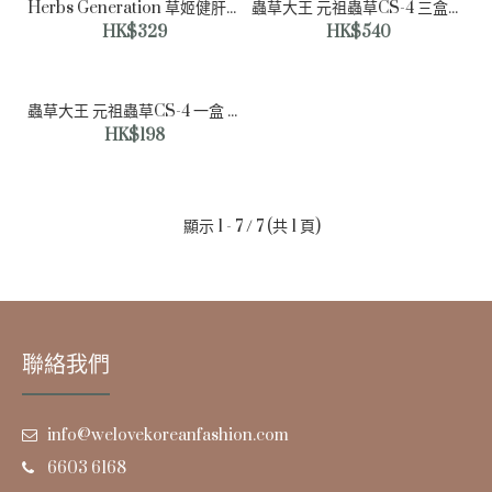
Herbs Generation 草姬健肝丸 一盒(30粒裝) ㅣ3小時清肝排毒ㅣ 到期日期:2026年5月
蟲草大王 元祖蟲草CS-4 三盒ㅣ送價值$60試用裝1樽10粒ㅣ全面提升免疫力ㅣ增強體質
HK$329
HK$540
蟲草大王 元祖蟲草CS-4 一盒 (60粒裝) ㅣ 全面提升免疫力ㅣ增強體質
HK$198
蟲草大王 元祖破壁靈芝孢子 三盒 ㅣ送價值$60試用裝1樽10
顯示 1 - 7 / 7 (共 1 頁)
粒ㅣ滋補強身必備之選
HK$540
聯絡我們
info@welovekoreanfashion.com
6603 6168