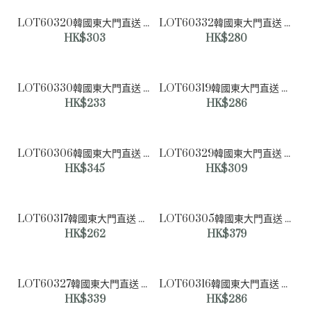
LOT60311韓國東大門直送 OT. RIMANE 女裝上衣
LOT60320韓國東大門直送 OT. RIMANE 女裝上衣
LOT60332韓國東大門直送 OT. RIMANE 女裝上衣
HK$303
HK$303
HK$280
LOT60330韓國東大門直送 OT. RIMANE 女裝上衣
LOT60319韓國東大門直送 OT. RIMANE 女裝上衣
HK$233
HK$286
LOT60306韓國東大門直送 OT. RIMANE 女裝上衣
LOT60329韓國東大門直送 OT. RIMANE 女裝上衣
HK$345
HK$309
LOT60317韓國東大門直送 OT. RIMANE 女裝上衣
LOT60305韓國東大門直送 OT. RIMANE 女裝上衣
HK$262
HK$379
LOT60327韓國東大門直送 OT. RIMANE 女裝上衣
LOT60316韓國東大門直送 OT. RIMANE 女裝上衣
HK$339
HK$286