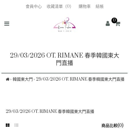
會員中心
收藏清單（0）
購物車
結帳
0
29/03/2026 OT. RIMANE 春季韓國東大
門直播
韓國東大門
29/03/2026 OT. RIMANE 春季韓國東大門直播
29/03/2026 OT. RIMANE 春季韓國東大門直播
商品比較(0)