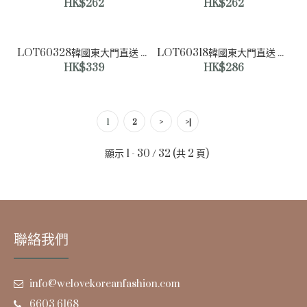
HK$262
HK$262
LOT60328韓國東大門直送 OT. RIMANE 女裝褲
LOT60318韓國東大門直送 OT. RIMANE 女裝褲
HK$339
HK$286
1
2
>
>|
LOT60310韓國東大門直送 OT. RIMANE 女裝上衣
顯示 1 - 30 / 32 (共 2 頁)
HK$345
聯絡我們
info@welovekoreanfashion.com
6603 6168