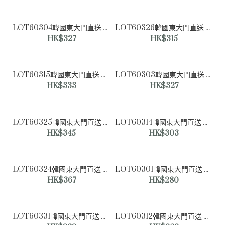
LOT60304韓國東大門直送 OT. RIMANE 女裝上衣
LOT60326韓國東大門直送 OT. RIMANE 女裝上衣
HK$327
HK$315
LOT60323韓國東大門直送 OT. RIMANE 女裝上衣
HK$309
LOT60315韓國東大門直送 OT. RIMANE 女裝上衣
LOT60303韓國東大門直送 OT. RIMANE 女裝上衣
HK$333
HK$327
LOT60325韓國東大門直送 OT. RIMANE 女裝上衣
LOT60314韓國東大門直送 OT. RIMANE 女裝上衣
HK$345
HK$303
LOT60324韓國東大門直送 OT. RIMANE 女裝上衣
LOT60301韓國東大門直送 OT. RIMANE 女裝上衣
HK$367
HK$280
LOT60331韓國東大門直送 OT. RIMANE 女裝褲
LOT60312韓國東大門直送 OT. RIMANE 女裝上衣