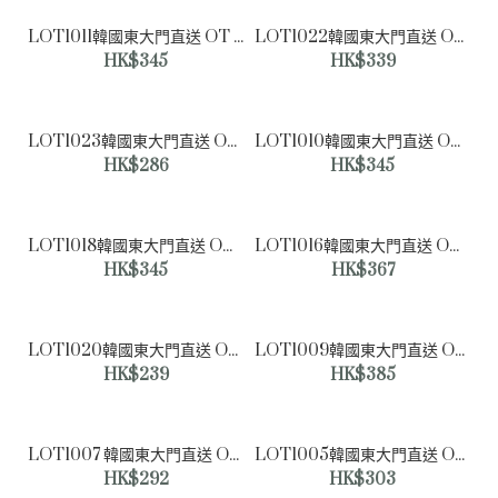
LOT1006韓國東大門直送 OT RIMANE 女裝上衣
LOT1011韓國東大門直送 OT RIMANE 女裝上衣
LOT1022韓國東大門直送 OT RIMANE 女裝褲
HK$303
HK$345
HK$339
LOT1023韓國東大門直送 OT RIMANE 女裝上衣
LOT1010韓國東大門直送 OT RIMANE 女裝上衣
HK$286
HK$345
LOT1018韓國東大門直送 OT RIMANE 女裝褲
LOT1016韓國東大門直送 OT RIMANE 女裝褲
HK$345
HK$367
LOT1020韓國東大門直送 OT RIMANE 女裝上衣
LOT1009韓國東大門直送 OT RIMANE 女裝褲
HK$239
HK$385
LOT1007 韓國東大門直送 OT RIMANE 女裝上衣
LOT1005韓國東大門直送 OT RIMANE 女裝上衣
HK$292
HK$303