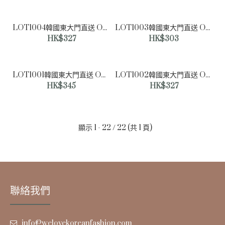
LOT1004韓國東大門直送 OT RIMANE 女裝上衣
LOT1003韓國東大門直送 OT RIMANE 女裝上衣
HK$327
HK$303
LOT1024韓國東大門直送 OT RIMANE 女裝外套
HK$467
LOT1001韓國東大門直送 OT RIMANE 女裝上衣
LOT1002韓國東大門直送 OT RIMANE 女裝褲
HK$345
HK$327
顯示 1 - 22 / 22 (共 1 頁)
聯絡我們
info@welovekoreanfashion.com