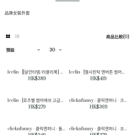
品牌女裝外套
商品比較(0)
leelin - [[살안타템/러블리룩] 멜로우 레이스포켓 여름가디건 [size:F(5566)]]♡韓國女裝外套
leelin - [엘사핀탁 앤버튼 썸머시원 고급미 자켓[size:F(5566)] ]♡韓國女裝外套
HK$389
HK$419
leelin - [로츠벨 썸머매쉬 고급미 살안타템 가디건[size:F(5566)]]♡韓國女裝外套
clicknfunny - 클릭앤퍼니 - 크릴스트링 후드베스트점퍼♡韓國女裝外套
HK$279
HK$369
clicknfunny - 클릭앤퍼니 - 돌레이스 바람막이점퍼♡韓國女裝外套
clicknfunny - 클릭앤퍼니 - 코즌드 나시스트링점퍼SET♡韓國女裝外套