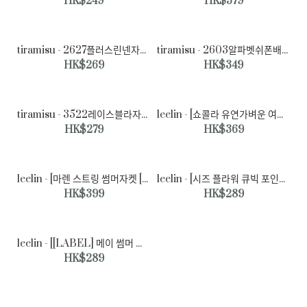
HK$249
HK$379
tiramisu - 2627플러스린넨자켓♡韓國女裝外套
tiramisu - 2603알파벳쉬폰배색바람막이♡韓國女裝外套
HK$269
HK$349
tiramisu - 3522레이스블라자켓♡韓國女裝外套
leelin - [쇼콜라 유연가벼운 여리핀탁 썸머끈 블라우스자켓[size:F(5566)]]♡韓國女裝外套
leelin - [[살안타템/러블리룩] 멜로우 레이스포켓 여름가디건
HK$279
HK$369
[size:F(5566)]]♡韓國女裝外套
HK$389
leelin - [마렌 스트링 썸머자켓 [size:F(5566반)]]♡韓國女裝外套
leelin - [시즈 플라워 큐빅 포인트 프릴 가디건 [size:F(5566)]]♡韓國女裝外套
HK$399
HK$289
leelin - [[LABEL] 메이 썸머 메쉬 가디건 [size:F(5566)]]♡韓國女裝外套
HK$289