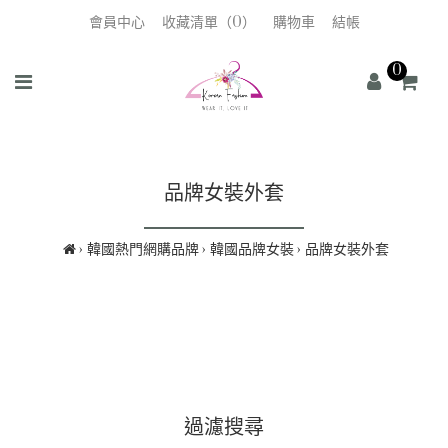
會員中心
收藏清單（0）
購物車
結帳
0
品牌女裝外套
韓國熱門網購品牌
韓國品牌女裝
品牌女裝外套
過濾搜尋